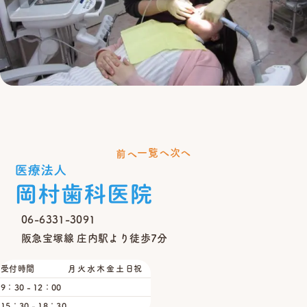
一覧へ
次へ
前へ
06-6331-3091
阪急宝塚線 庄内駅より徒歩7分
受付時間
月
火
水
木
金
土
日祝
9：30 - 12：00
15：30 - 18：30